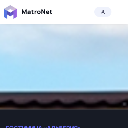
MatroNet
Истории успеха
Гостиница «Альберия»
ГОСТИНИЦА «АЛЬБЕРИЯ»