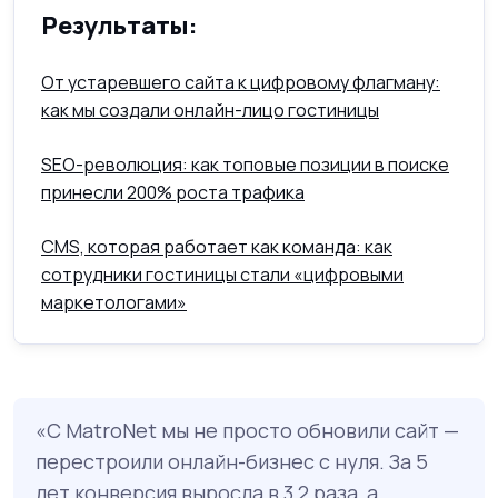
Результаты:
От устаревшего сайта к цифровому флагману:
как мы создали онлайн-лицо гостиницы
SEO-революция: как топовые позиции в поиске
принесли 200% роста трафика
CMS, которая работает как команда: как
сотрудники гостиницы стали «цифровыми
маркетологами»
С MatroNet мы не просто обновили сайт —
перестроили онлайн-бизнес с нуля. За 5
лет конверсия выросла в 3,2 раза, а