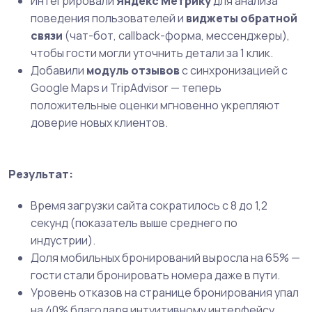
Интегрировали
Яндекс Метрику
для анализа
поведения пользователей и
виджеты обратной
связи
(чат-бот, callback-форма, мессенджеры),
чтобы гости могли уточнить детали за 1 клик.
Добавили
модуль отзывов
с синхронизацией с
Google Maps и TripAdvisor — теперь
положительные оценки мгновенно укрепляют
доверие новых клиентов.
Результат:
Время загрузки сайта сократилось с 8 до 1,2
секунд (показатель выше среднего по
индустрии).
Доля мобильных бронирований выросла на 65% —
гости стали бронировать номера даже в пути.
Уровень отказов на странице бронирования упал
на 40% благодаря интуитивному интерфейсу.