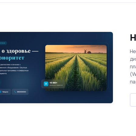
H
He
ди
пл
(W
па