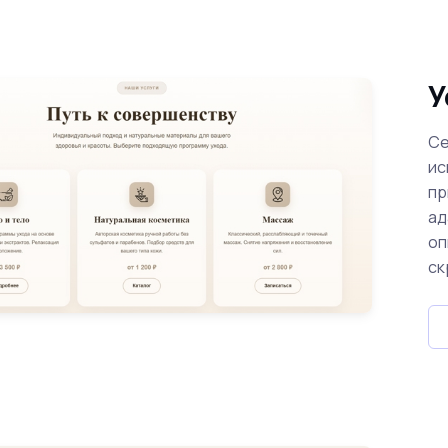
У
Се
ис
пр
ад
оп
ск