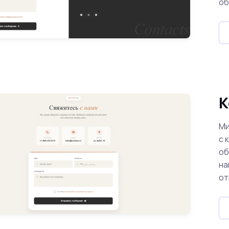
об
К
Ми
с 
об
на
от