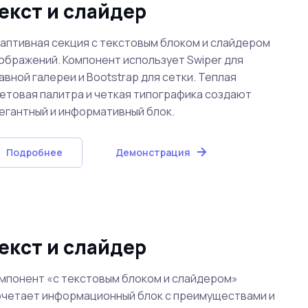
екст и слайдер
аптивная секция с текстовым блоком и слайдером
ображений. Компонент использует Swiper для
авной галереи и Bootstrap для сетки. Теплая
етовая палитра и четкая типографика создают
егантный и информативный блок.
Подробнее
Демонстрация
екст и слайдер
мпонент «с текстовым блоком и слайдером»
четает информационный блок с преимуществами и