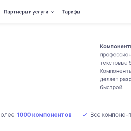
Партнеры и услуги
Тарифы
Компонент
профессион
текстовые б
Компоненты
делает раз
быстрой.
 более
1000 компонентов
Все компонен