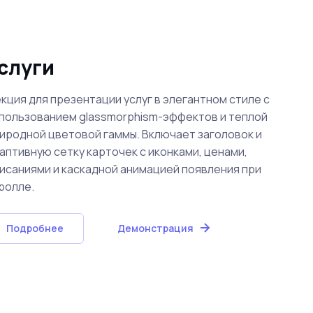
слуги
кция для презентации услуг в элегантном стиле с
пользованием glassmorphism-эффектов и теплой
иродной цветовой гаммы. Включает заголовок и
аптивную сетку карточек с иконками, ценами,
исаниями и каскадной анимацией появления при
ролле.
Подробнее
Демонстрация