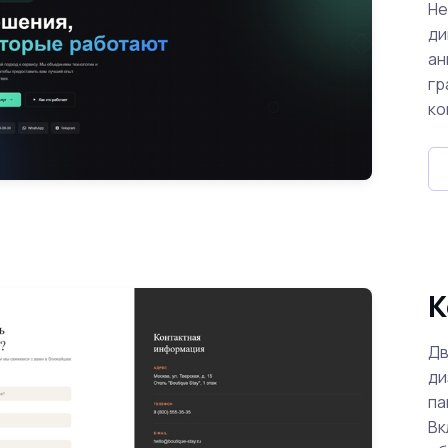
He
ди
ан
гр
ко
К
Дв
ди
па
Вк