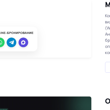
М
Ко
ви
(W
Ан
бр
оп
ко
О