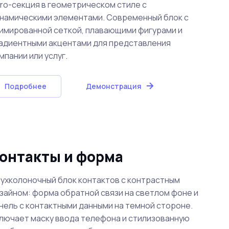
ro-секция в геометрическом стиле с
намическими элементами. Современный блок с
имированной сеткой, плавающими фигурами и
адиентными акцентами для представления
мпании или услуг.
Подробнее
Демонстрация
онтакты и форма
ухколоночный блок контактов с контрастным
зайном: форма обратной связи на светлом фоне и
нель с контактными данными на темной стороне.
лючает маску ввода телефона и стилизованную