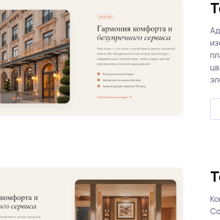
Т
Ад
из
пл
цв
эл
Т
Ко
Со