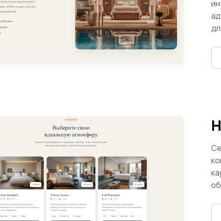
ин
ад
дл
Н
Се
ко
ка
об