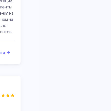
игации.
лиенты
ения на
 чем на
вно
иентов.
йта