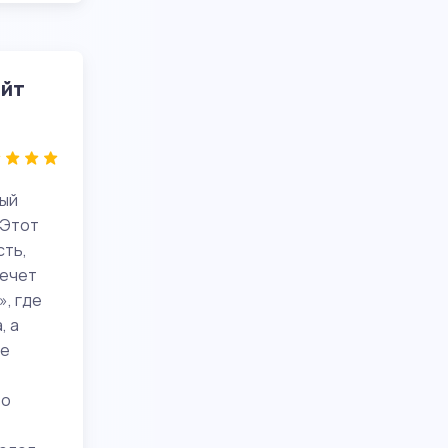
айт
ый
 Этот
сть,
лечет
», где
, а
ые
во