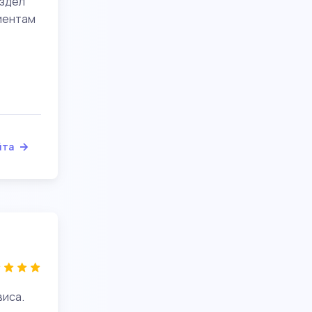
аздел
иентам
йта
виса.