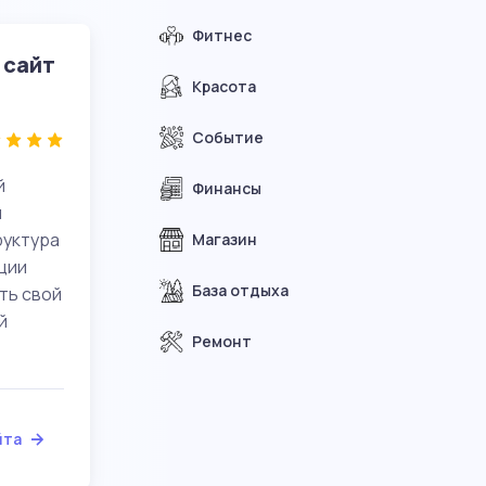
Фитнес
 сайт
Красота
Событие
й
Финансы
и
руктура
Магазин
ции
База отдыха
ть свой
й
Ремонт
йта