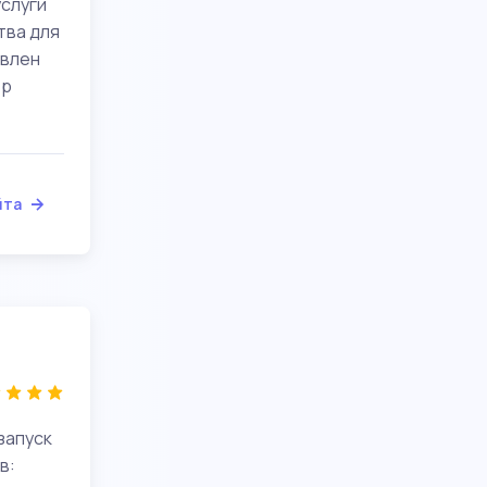
услуги
тва для
овлен
ер
йта
запуск
в: