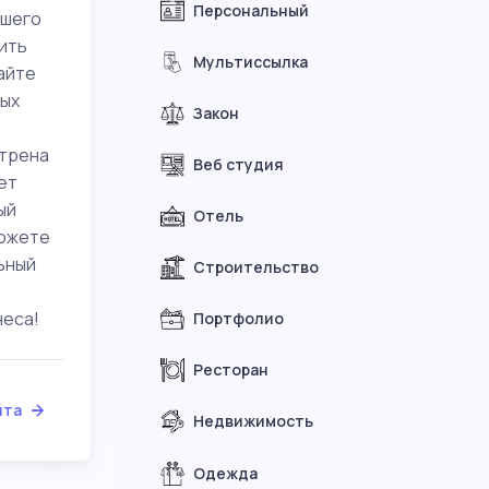
Персональный
ашего
ить
Мультиссылка
сайте
ных
Закон
отрена
Веб студия
ет
ый
Отель
можете
ьный
Строительство
неса!
Портфолио
Ресторан
йта
Недвижимость
Одежда