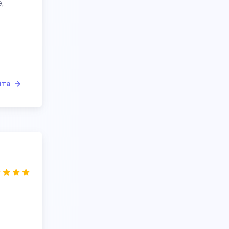
,
йта