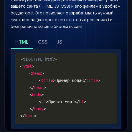
вашего сайта (HTML, JS, CSS) и его файлам в удобном
редакторе. Это позволяет разрабатывать нужный
функционал (которого нет в готовых решениях) и
безгранично масштабировать сайт.
HTML
CSS
JS
<!
DOCTYPE
html
>
<
html
>
<
head
>
<
title
>
Пример кода
</
title
>
</
head
>
<
body
>
<
h1
>
Привет мир!
</
h1
>
</
body
>
</
html
>