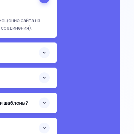
мещение сайта на
 соединения).
ои шаблоны?