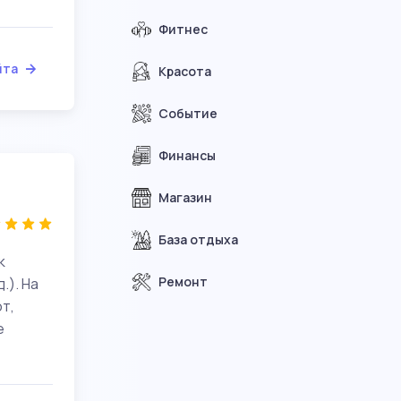
Фитнес
йта
Красота
Событие
Финансы
Магазин
База отдыха
к
Ремонт
.). На
т,
е