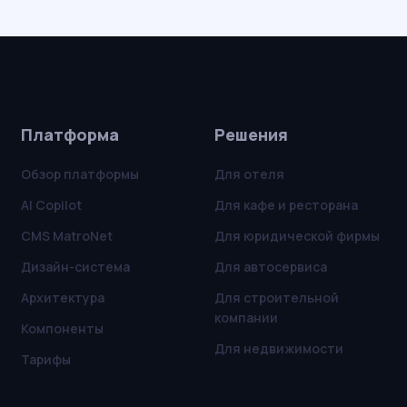
Платформа
Решения
Обзор платформы
Для отеля
AI Copilot
Для кафе и ресторана
CMS MatroNet
Для юридической фирмы
Дизайн-система
Для автосервиса
Архитектура
Для строительной
компании
Компоненты
Для недвижимости
Тарифы